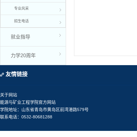
专业风采
招生电话
就业指导
力学20周年
友情链接
关于网站
能源与矿业工程学院官方网站
学院地址：山东省青岛市黄岛区前湾港路579号
联系电话：0532-80681288