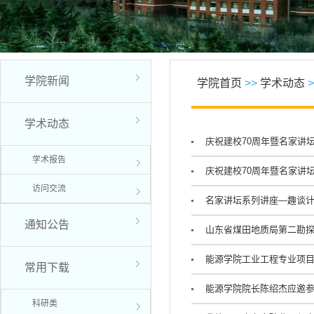
学院新闻
学院首页
>>
学术动态
>
学术动态
庆祝建校70周年暨名家讲
学术报告
庆祝建校70周年暨名家讲
访问交流
名家讲坛系列讲座—趣谈
通知公告
山东省煤田地质局第二勘
能源学院工业工程专业项
常用下载
能源学院院长陈绍杰应邀参
科研类