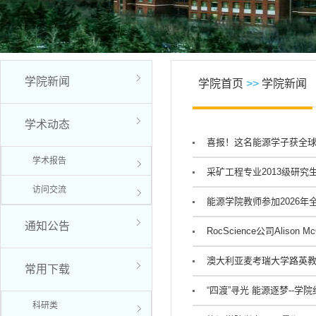
学院新闻
学院首页
>>
学院新闻
学术动态
喜报！这名能源学子获全
学术报告
采矿工程专业2013级研究
访问交流
能源学院教师参加2026
通知公告
RocScience公司Aliso
澳大利亚麦考瑞大学路英
常用下载
“四渡”寻光 能源逐梦--
科研类