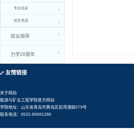
专业风采
招生电话
就业指导
力学20周年
友情链接
关于网站
能源与矿业工程学院官方网站
学院地址：山东省青岛市黄岛区前湾港路579号
联系电话：0532-80681288