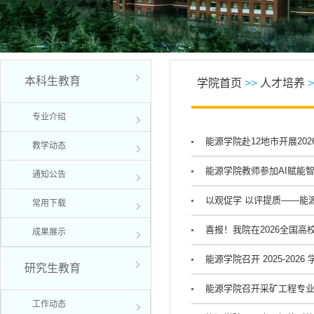
本科生教育
学院首页
>>
人才培养
>
专业介绍
能源学院赴12地市开展20
教学动态
能源学院教师参加AI赋能
通知公告
以观促学 以评提质——能
常用下载
喜报！我院在2026全国
成果展示
能源学院召开 2025-20
研究生教育
能源学院召开采矿工程专
工作动态