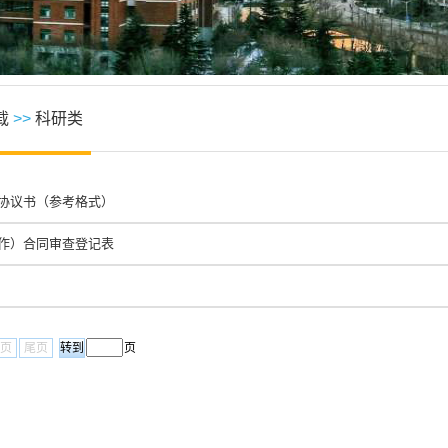
载
>>
科研类
协议书（参考格式）
作）合同审查登记表
页
尾页
页