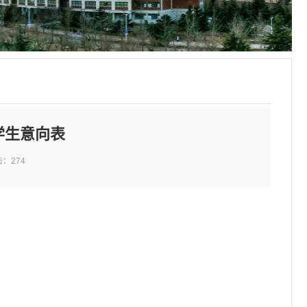
学生意向表
击：
274