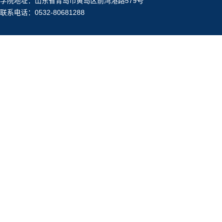
学院地址：山东省青岛市黄岛区前湾港路579号
联系电话：0532-80681288