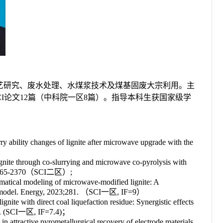
艺研究、废水处理、水煤浆技术及煤基固废大宗利用。主
I
论文
12
篇（中科院一区
8
篇）。指导本科生获国家级学
y ability changes of lignite after microwave upgrade with the
lignite through co-slurrying and microwave co-pyrolysis with
0165-2370
（
SCI
二区）
;
ematical modeling of microwave-modified lignite: A
 model. Energy, 2023;281.
（
SCI
一区
, IF=9
）
ite with direct coal liquefaction residue: Synergistic effects
. (SCI
一区
, IF=7.4)
；
attractive pyrometallurgical recovery of electrode materials