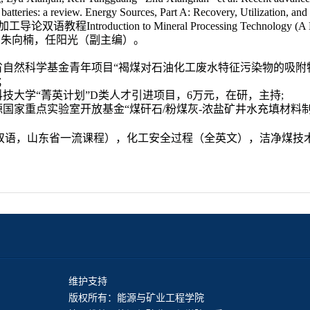
n batteries: a review. Energy Sources, Part A: Recovery, Utilization, a
加工导论双语教程
Introduction to Mineral Processing Technology (A 
，朱向楠，任阳光（副主编）。
省自然科学基金青年项目“褐煤对石油化工废水特征污染物的吸附
；
科技大学
“
菁英计划
”D
类人才引进项目，
6
万元，在研，主持
;
源国家重点实验室开放基金“煤矸石
/
粉煤灰
-
浓盐矿井水充填材料制
双语，山东省一流课程），化工安全过程（全英文），洁净煤技
维护支持
版权所有：能源与矿业工程学院