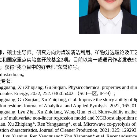
师，硕士生导师。研究方向为煤炭清洁利用、矿物分选理论及工
金和国家重点实验室开放基金
2
项。目前以第一或通讯作者发表
SC
，获得“我心目中的好老师”荣誉称号。
ust.edu.cn
。
及专著：
ngguang
, Xu Zhiqiang, Gu Suqian. Physicochemical properties and slurr
emi-coke. Energy, 2022, 252: 0360-5442.
（
SCI
一区
, IF=9
）
;
ngguang
, Gu Suqian, Xu Zhiqiang, et al. Improve the slurry ability of 
ction residue. Journal of Analytical and Applied Pyrolysis, 2022, 165: 
ngguang
, Lyu Ziqi, Xu Zhiqiang, Wang Qun, et al. Slurry-ability math
is of multivariate non-linear regression model and XGBoost algorithm
n, Xu Zhiqiang*, Ren Yangguang*, et al. Microwave co-pyrolysis of lign
ion characteristics. Journal of Cleaner Production, 2021, 325: 129293
, Lyu Xianjun, Ren Yangguang* Zhu Xiangnan* et al. Recent advance in 