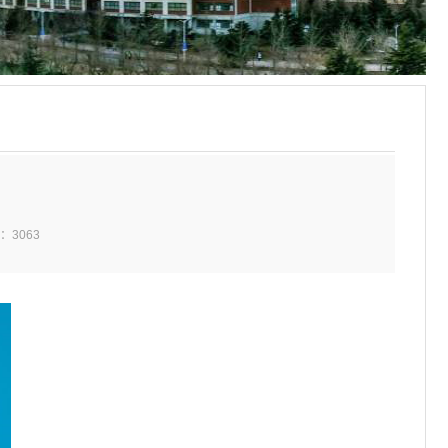
击：
3063