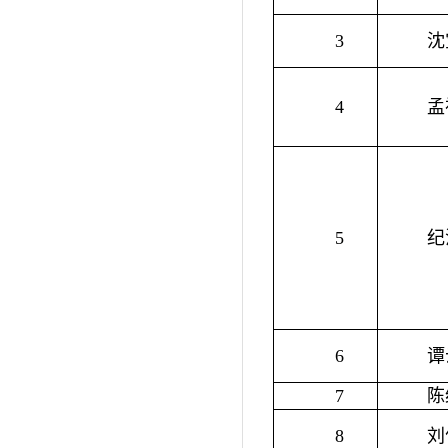
3
沈
4
孟
5
纪
6
谭
7
陈
8
刘