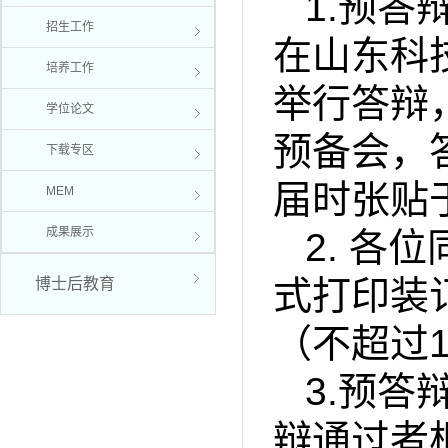
1.
预答
招生工作
在山东科
培养工作
举行答辩
学位论文
预备会，
下载专区
届时张贴
MEM
成果展示
2.
各位
式打印装
博士后教育
（不超过
3.
预答辩
辩通过者