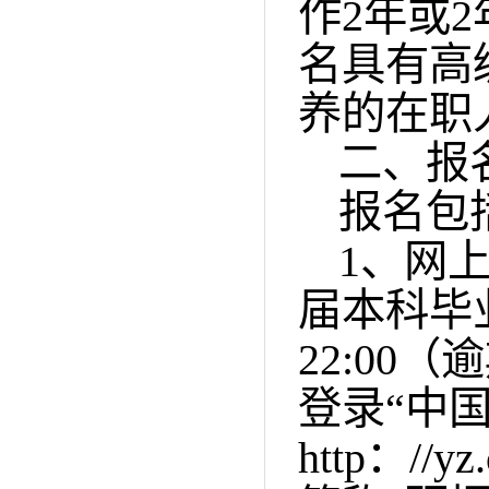
作
2
年或
2
名具有高
养的在职
二、报
报名包
1
、网
届本科毕
22:00
（逾
登录“中
http
：
//yz