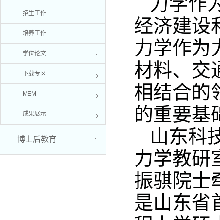
力学作
招生工作
经济建设
培养工作
力学作为
学位论文
材料、交
下载专区
相
结合的
MEM
的
重要
基
成果展示
山东科
博士后教育
力学教研
振骐院士
是
山东省