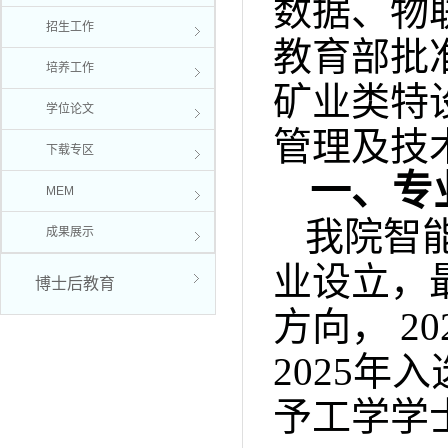
数据、物
招生工作
教育部批准
培养工作
矿业类特
学位论文
管理及技
下载专区
一、专
MEM
我院智
成果展示
业设立，
博士后教育
方向， 2
0
2025年
予工学学